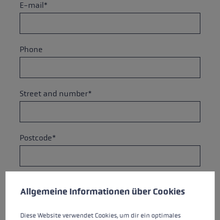
E-mail*
Phone
Street and number*
Postcode*
Cookie preferences
City*
This website uses cookies to give you the best possible experience. Some c
Allgemeine Informationen über Cookies
Diese Website verwendet Cookies, um dir ein optimales