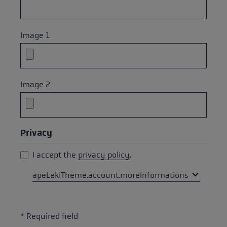
Image 1
Image 2
Privacy
I accept the
privacy policy
.
apeLekiTheme.account.moreInformations
* Required field