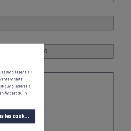
 operation of the site, while others help us to improve our offering and to d
ies sind essenziell
vante Inhalte
illigung jederzeit
n findest du in
s les cookies