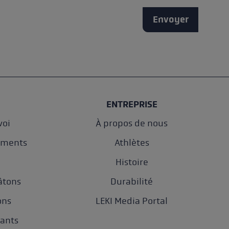
Envoyer
ENTREPRISE
oi
À propos de nous
ements
Athlètes
e
Histoire
âtons
Durabilité
ons
LEKI Media Portal
gants