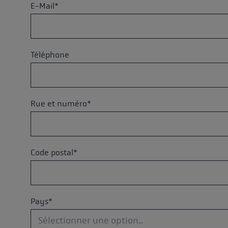
pour les d
E-Mail*
Gants extra chauds
Trouvez vo
En savoir 
Téléphone
Rue et numéro*
Code postal*
Pays*