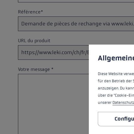
Référence*
URL du produit
Préférences en mati
This website uses cookies
Allgemein
Votre message *
Diese Website verwe
für den Betrieb der 
anzuzeigen. Du kann
über die "Cookie-Ei
unserer
Datenschut
Configu