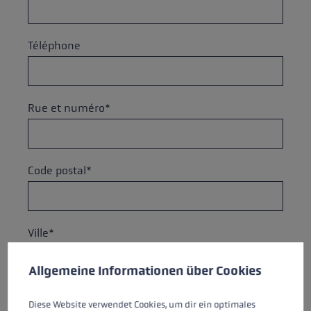
Téléphone
Rue et numéro*
Code postal*
Ville*
Préférences en matière de cookies
This website uses cookies to give you the best possible experience. Some c
Allgemeine Informationen über Cookies
Pays*
Diese Website verwendet Cookies, um dir ein optimales