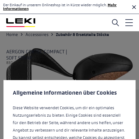
Der Einkauf in unserem Onlineshop ist in Kürze wieder möglich.
Mehr
Zum Hauptinhalt springen
Informationen
Home
Accessoires
Zubehör & Ersatzteile Stöcke
AERGON CORTEC COMPACT |
SOFT STRAP
8304161610975
Cookie-Voreinstellungen
Diese Website verwendet Cookies, um eine bestmögliche Er
Allgemeine Informationen über Cookies
Größe
Diese Website verwendet Cookies, um dir ein optimales
Nutzungserlebnis zu bieten. Einige Cookies sind essenziell
für den Betrieb der Seite, während andere uns helfen, unser
Farben
black-brown
Angebot zu verbessern und dir relevante Inhalte anzuzeigen.
Du kannst selbst entscheiden, welche Cookies du akzeptierst.