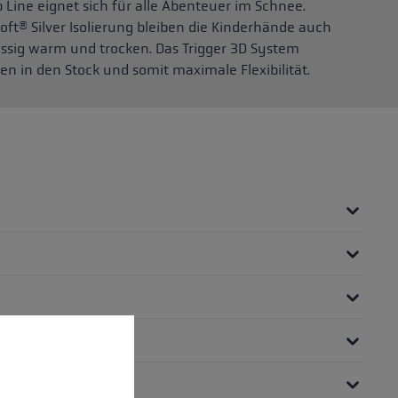
 Line eignet sich für alle Abenteuer im Schnee.
® Silver Isolierung bleiben die Kinderhände auch
ssig warm und trocken. Das Trigger 3D System
en in den Stock und somit maximale Flexibilität.
nnen.
Mehr Informationen ...