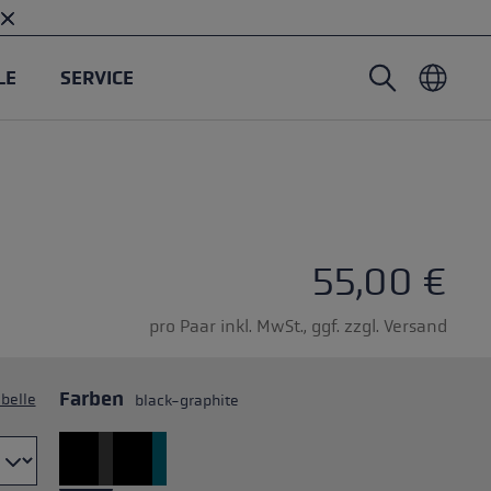
LE
SERVICE
Nordic Walking Stöcke
Tourenhandschuhe
Headwear
Trailrunning
Fixlänge
Wasserdichte Handschuhe
Stöcke
Vario
Fäustlinge
Handschuhe
55,00 €
Gummipuffer
Leichte Handschuhe
pro Paar inkl. MwSt., ggf. zzgl. Versand
Farben
belle
black-graphite
öcken