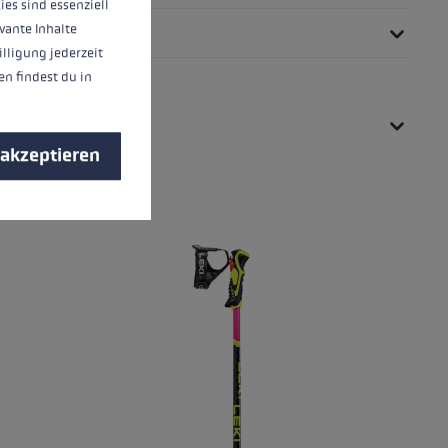
ies sind essenziell
vante Inhalte
illigung jederzeit
n findest du in
 akzeptieren