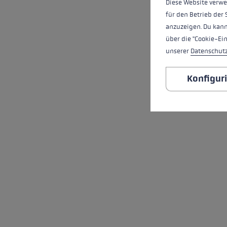
Diese Website verwe
für den Betrieb der 
anzuzeigen. Du kann
über die "Cookie-Ei
unserer
Datenschut
Konfigur