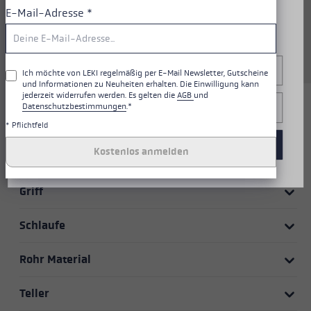
Einstellungen" am unteren Rand der Website widerrufen.
maximale Flexibilität. Stabiles
E-Mail-Adresse
*
Weitere Informationen findest du in unserer
Aluminium TS 4.5 macht den
Datenschutzerklärung
.
Stock robust und gleichzeitig
leicht.
Konfigurieren
Ich möchte von LEKI regelmäßig per E-Mail Newsletter, Gutscheine
und Informationen zu Neuheiten erhalten. Die Einwilligung kann
jederzeit widerrufen werden. Es gelten die
AGB
und
Nur Essentiell
Datenschutzbestimmungen
.*
HIGHLIGHTS
* Pflichtfeld
Alle Cookies akzeptieren
Kostenlos anmelden
Griff - Schlaufe/Handschuh System
Griff
Schlaufe
Rohr Material
Teller