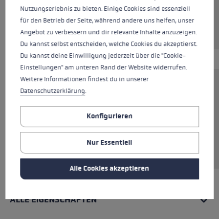
Nutzungserlebnis zu bieten. Einige Cookies sind essenziell
für den Betrieb der Seite, während andere uns helfen, unser
Angebot zu verbessern und dir relevante Inhalte anzuzeigen.
Du kannst selbst entscheiden, welche Cookies du akzeptierst.
Du kannst deine Einwilligung jederzeit über die "Cookie-
Einstellungen" am unteren Rand der Website widerrufen.
Weitere Informationen findest du in unserer
Der Hoodie aus 85 % Baumwolle vereint
Datenschutzerklärung
.
Komfort mit Stil. Perfekt für entspannte Tage
und kühle Nächte. Das hochwertige Material
Konfigurieren
sorgt für ein angenehmes Tragegefühl,
während der klassische Schnitt und die Kapuze
Nur Essentiell
mit Kordelzug für einen lässigen Look sorgen.
Alle Cookies akzeptieren
ALLE EIGENSCHAFTEN