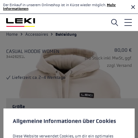
Der Einkauf in unserem Onlineshop ist in Kürze wieder möglich.
Mehr
Zum Hauptinhalt springen
Informationen
Home
Accessoires
Bekleidung
80,00 €
CASUAL HOODIE WOMEN
34426251L
pro Stück inkl. MwSt., ggf.
zzgl. Versand
Lieferzeit: ca. 2-4 Werktage
Größe
Cookie-Voreinstellungen
Diese Website verwendet Cookies, um eine bestmögliche Er
Allgemeine Informationen über Cookies
Farben
beige
Diese Website verwendet Cookies, um dir ein optimales