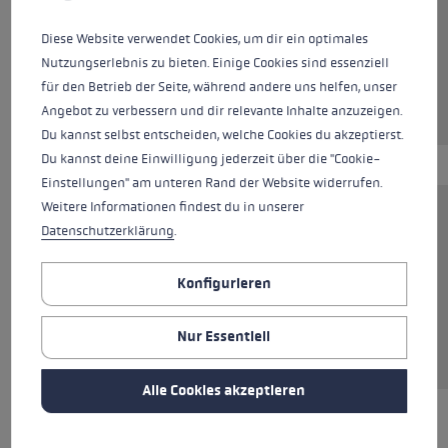
Farben
beige
Diese Website verwendet Cookies, um dir ein optimales
Nutzungserlebnis zu bieten. Einige Cookies sind essenziell
für den Betrieb der Seite, während andere uns helfen, unser
Angebot zu verbessern und dir relevante Inhalte anzuzeigen.
Du kannst selbst entscheiden, welche Cookies du akzeptierst.
Du kannst deine Einwilligung jederzeit über die "Cookie-
Einstellungen" am unteren Rand der Website widerrufen.
Weitere Informationen findest du in unserer
Dieses T-Shirt aus 100 % Baumwolle ist der
Datenschutzerklärung
.
perfekte Allrounder für jeden Tag. Das
atmungsaktive Material liegt angenehm weich
Konfigurieren
auf der Haut und sorgt für optimalen
Tragekomfort, ob solo getragen oder unter Pulli,
Nur Essentiell
Hemd oder Jacke.
Alle Cookies akzeptieren