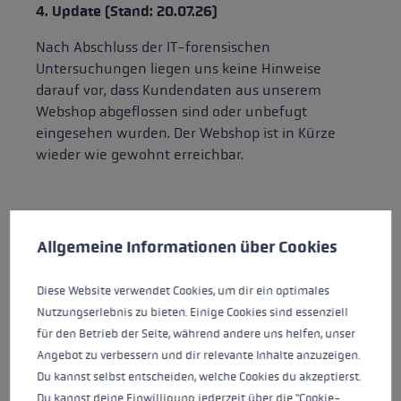
4. Update (Stand: 20.07.26)
Nach Abschluss der IT-forensischen
Untersuchungen liegen uns keine Hinweise
darauf vor, dass Kundendaten aus unserem
Webshop abgeflossen sind oder unbefugt
eingesehen wurden. Der Webshop ist in Kürze
wieder wie gewohnt erreichbar.
Cookie-Voreinstellungen
Diese Website verwendet Cookies, um eine bestmögliche Er
3. Update (Stand: 11.07.26)
Allgemeine Informationen über Cookies
Wir befinden uns weiterhin in der komplexen
Analysephase. Aus Rücksicht auf laufende
Diese Website verwendet Cookies, um dir ein optimales
Analysen und Ermittlungen können wir nur
Nutzungserlebnis zu bieten. Einige Cookies sind essenziell
gesicherte Informationen weitergeben. Zum
für den Betrieb der Seite, während andere uns helfen, unser
jetzigen Zeitpunkt können wir noch keine
Angebot zu verbessern und dir relevante Inhalte anzuzeigen.
belastbare Aussage dazu treffen, ob Kundendaten
Du kannst selbst entscheiden, welche Cookies du akzeptierst.
abgeflossen sind. Sobald wir neue fundierte
Du kannst deine Einwilligung jederzeit über die "Cookie-