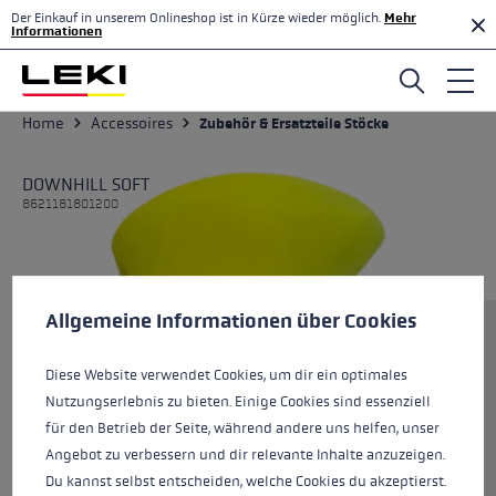
Der Einkauf in unserem Onlineshop ist in Kürze wieder möglich.
Mehr
Zum Hauptinhalt springen
Informationen
Home
Accessoires
Zubehör & Ersatzteile Stöcke
DOWNHILL SOFT
8621181801200
Cookie-Voreinstellungen
Diese Website verwendet Cookies, um eine bestmögliche Er
Allgemeine Informationen über Cookies
Größe
Diese Website verwendet Cookies, um dir ein optimales
Nutzungserlebnis zu bieten. Einige Cookies sind essenziell
Farben
neonyellow-black
für den Betrieb der Seite, während andere uns helfen, unser
Angebot zu verbessern und dir relevante Inhalte anzuzeigen.
Du kannst selbst entscheiden, welche Cookies du akzeptierst.