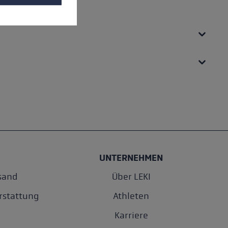
UNTERNEHMEN
sand
Über LEKI
rstattung
Athleten
Karriere