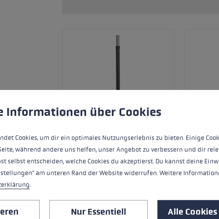
Zubehör & Ersatzteile
ne Handschuhgröße
hren →
ungen
ndet Cookies, um eine bestmögliche Erfahrung bieten zu kö
e Informationen über Cookies
ndet Cookies, um dir ein optimales Nutzungserlebnis zu bieten. Einige Cook
Seite, während andere uns helfen, unser Angebot zu verbessern und dir rele
st selbst entscheiden, welche Cookies du akzeptierst. Du kannst deine Einw
nstellungen" am unteren Rand der Website widerrufen. Weitere Informatione
zerklärung
.
Ersatzsegment (Unterteil) für LEKI FX
Carbon. Inkl. vormontierter Flex Spitze.
ieren
Nur Essentiell
Alle Cookies