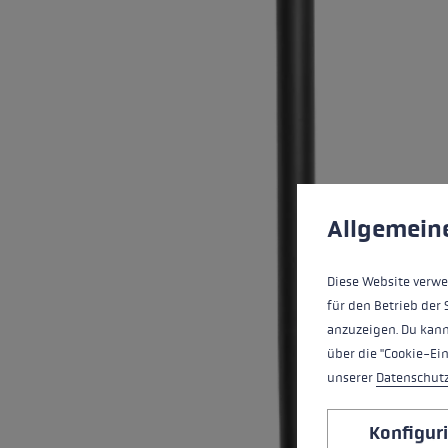
Wasserdichte Handschuhe
Ski Roller
Zubehör
Zubehör
Finde dei
Extra Warme Handschuhe
Mehr erfa
Cookie-Voreinstell
Diese Website verwe
Allgemein
Diese Website verwe
für den Betrieb der 
anzuzeigen. Du kann
über die "Cookie-Ei
unserer
Datenschut
Konfigur