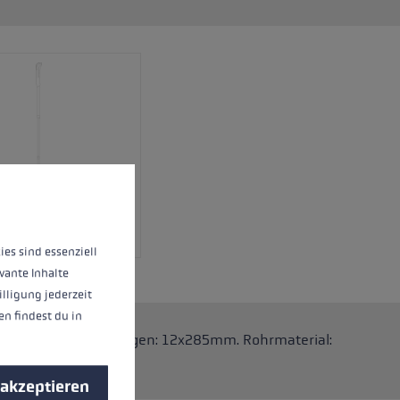
nnen.
Mehr Informationen ...
ies sind essenziell
vante Inhalte
illigung jederzeit
n findest du in
.One Stöcke. Abmessungen: 12x285mm. Rohrmaterial:
 akzeptieren