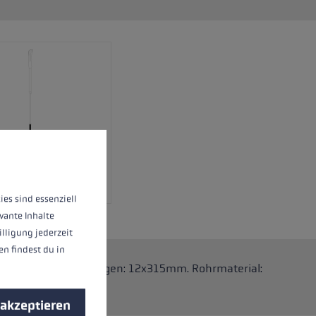
nnen.
Mehr Informationen ...
ies sind essenziell
vante Inhalte
illigung jederzeit
n findest du in
.One Stöcke. Abmessungen: 12x315mm. Rohrmaterial:
 akzeptieren