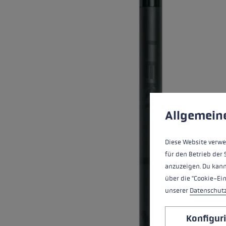
Wasserdichte Handschuhe
Ski Roller
Zubehör
Zubehör
Finde dei
Extra Warme Handschuhe
Mehr erfa
Cookie-Voreinstell
Diese Website verwe
Allgemein
Diese Website verwe
für den Betrieb der 
anzuzeigen. Du kann
über die "Cookie-Ei
unserer
Datenschut
Konfigur