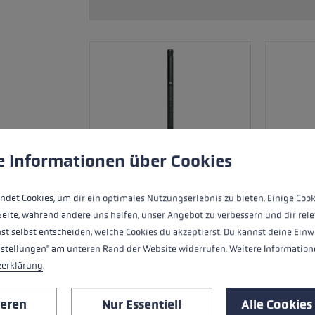
Zubehör & Ersatzteile
ne Handschuhgröße
hren →
ungen
ndet Cookies, um eine bestmögliche Erfahrung bieten zu kö
e Informationen über Cookies
ndet Cookies, um dir ein optimales Nutzungserlebnis zu bieten. Einige Cook
Seite, während andere uns helfen, unser Angebot zu verbessern und dir rele
st selbst entscheiden, welche Cookies du akzeptierst. Du kannst deine Einw
nstellungen" am unteren Rand der Website widerrufen. Weitere Informatione
zerklärung
.
Ersatzsegment (Mittelteil) für LEKI FX
Carbon.
ieren
Nur Essentiell
Alle Cookies