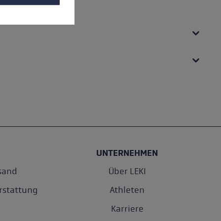
UNTERNEHMEN
sand
Über LEKI
rstattung
Athleten
Karriere