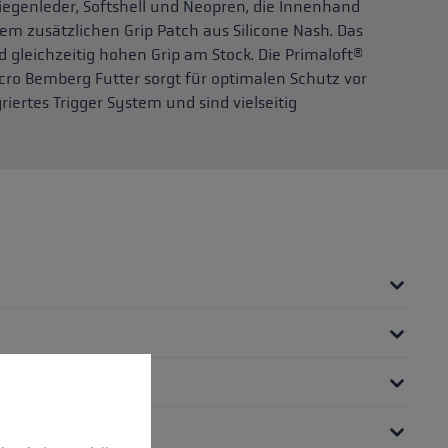
genleder, Softshell und Neopren, die Innenhand
em zusätzlichen Grip Patch aus Silicone Nash. Das
 gleichzeitig hohen Grip am Stock. Die Primaloft®
cro Bemberg Futter sorgt für optimalen Schutz vor
riertes Trigger System und sind vielseitig
nnen.
Mehr Informationen ...