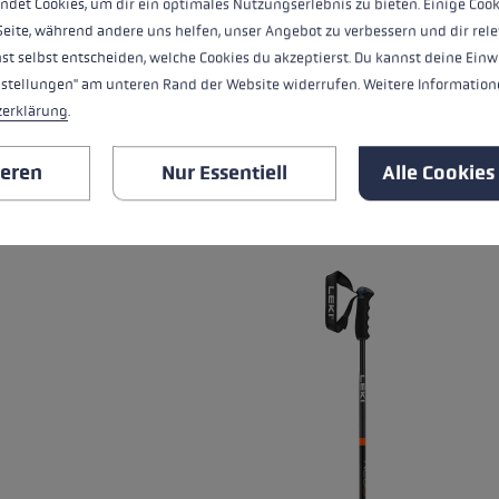
ndet Cookies, um dir ein optimales Nutzungserlebnis zu bieten. Einige Cook
Seite, während andere uns helfen, unser Angebot zu verbessern und dir rele
Wärmelevel
st selbst entscheiden, welche Cookies du akzeptierst. Du kannst deine Einw
nstellungen" am unteren Rand der Website widerrufen. Weitere Informatione
zerklärung
.
ALLE EIGENSCHAFTEN
ieren
Nur Essentiell
Alle Cookies
PASSENDE PRODUKTE
Produktgalerie überspringen