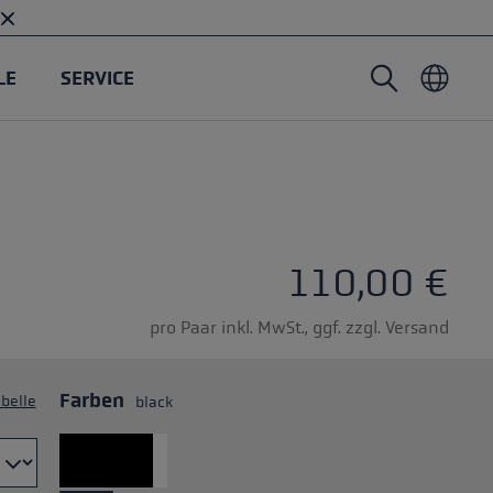
LE
SERVICE
Nordic Walking Stöcke
Tourenhandschuhe
Headwear
Trailrunning
Fixlänge
Wasserdichte Handschuhe
Stöcke
Vario
Fäustlinge
Handschuhe
110,00 €
Gummipuffer
Leichte Handschuhe
pro Paar inkl. MwSt., ggf. zzgl. Versand
Farben
belle
black
öcken