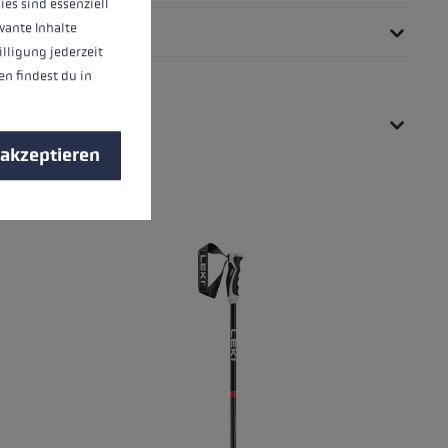
ies sind essenziell
vante Inhalte
illigung jederzeit
n findest du in
 akzeptieren