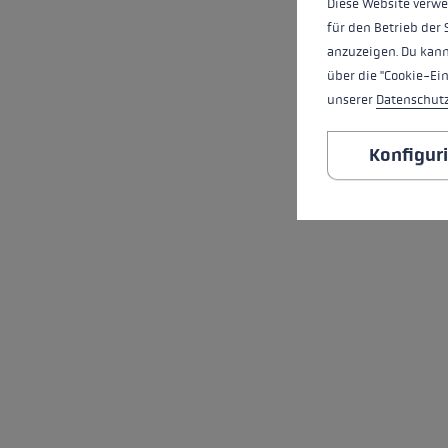
Diese Website verwe
für den Betrieb der 
anzuzeigen. Du kann
über die "Cookie-Ei
unserer
Datenschut
Konfigur