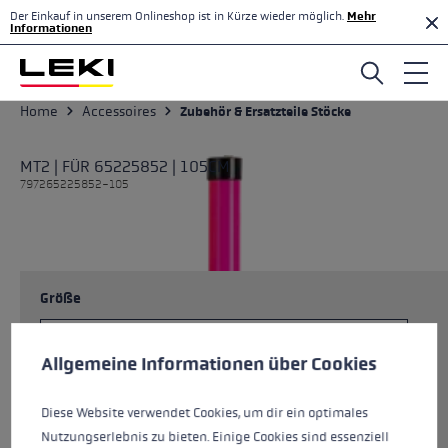
Der Einkauf in unserem Onlineshop ist in Kürze wieder möglich.
Mehr
Zum Hauptinhalt springen
Informationen
Home
Accessoires
Zubehör & Ersatzteile Stöcke
MT2 | FÜR 65225852 | 105CM
797265225852-105
Größe
Cookie-Voreinstellungen
Diese Website verwendet Cookies, um eine bestmögliche Er
Allgemeine Informationen über Cookies
Farben
multi
Diese Website verwendet Cookies, um dir ein optimales
Nutzungserlebnis zu bieten. Einige Cookies sind essenziell