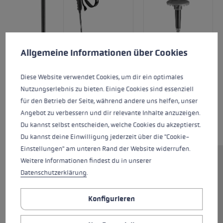
Cookie-Voreinstellungen
Diese Website verwendet Cookies, um eine bestmögliche Er
Allgemeine Informationen über Cookies
Diese Website verwendet Cookies, um dir ein optimales
Nutzungserlebnis zu bieten. Einige Cookies sind essenziell
für den Betrieb der Seite, während andere uns helfen, unser
Angebot zu verbessern und dir relevante Inhalte anzuzeigen.
Du kannst selbst entscheiden, welche Cookies du akzeptierst.
Du kannst deine Einwilligung jederzeit über die "Cookie-
Einstellungen" am unteren Rand der Website widerrufen.
Weitere Informationen findest du in unserer
Alle Skifahrer, die einen
Datenschutzerklärung
.
hochwertigen Carbon Stock mit
klassischer Schlaufe suchen,
Konfigurieren
sind mit dem Neolite Carbon
bestens bedient. Der Pro G PAS