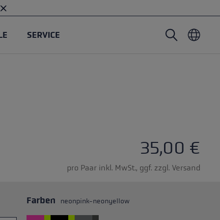
LE
SERVICE
Nordic Walking Stöcke
Tourenhandschuhe
Headwear
Trailrunning
Fixlänge
Wasserdichte Handschuhe
Stöcke
Vario
Fäustlinge
Handschuhe
Gummipuffer
Leichte Handschuhe
5 Sternen
35,00 €
pro Paar inkl. MwSt., ggf. zzgl. Versand
Farben
neonpink-neonyellow
öcken