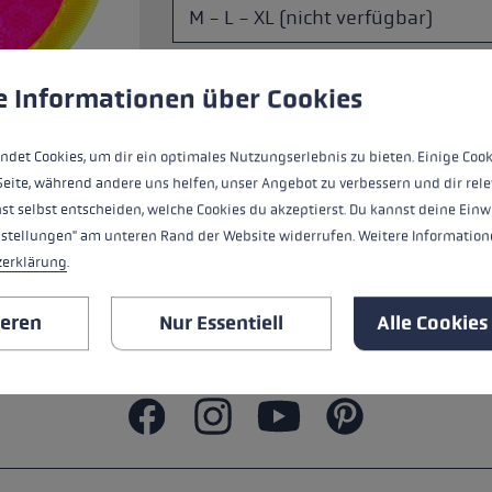
Zubehör & Ersatzteile
ne Handschuhgröße
ungen
ndet Cookies, um eine bestmögliche Erfahrung bieten zu kö
hren →
e Informationen über Cookies
ndet Cookies, um dir ein optimales Nutzungserlebnis zu bieten. Einige Cook
ALLE EIGENSCHAFTEN
Seite, während andere uns helfen, unser Angebot zu verbessern und dir rele
st selbst entscheiden, welche Cookies du akzeptierst. Du kannst deine Einw
BEWERTUNGEN (17)
nstellungen" am unteren Rand der Website widerrufen. Weitere Informatione
zerklärung
.
SICHERHEITSHINWEISE
ieren
Nur Essentiell
Alle Cookies