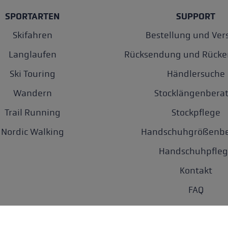
SPORTARTEN
SUPPORT
Skifahren
Bestellung und Ver
Langlaufen
Rücksendung und Rücke
Ski Touring
Händlersuche
Wandern
Stocklängenberat
Trail Running
Stockpflege
Nordic Walking
Handschuhgrößenbe
Handschuhpfleg
Kontakt
FAQ