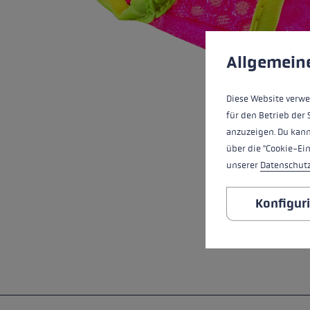
Wasserdichte Handschuhe
Ski Roller
Zubehör
Zubehör
Finde dei
Cookie-Voreinstell
Extra Warme Handschuhe
Diese Website verwe
Mehr erfa
Allgemein
Diese Website verwe
für den Betrieb der 
anzuzeigen. Du kann
über die "Cookie-Ei
unserer
Datenschut
Konfigur