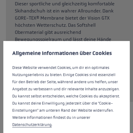
Dieser sportliche und gleichzeitig komfortable
Skihandschuh ist ein wahrer Allrounder. Dank
GORE-TEX® Membrane bietet der Vision GTX
höchsten Wetterschutz. Das Softshell
Obermaterial gibt ausreichend
Bewegungsspielraum und lässt deine Hände
Cookie-Voreinstellungen
Diese Website verwendet Cookies, um eine bestmögliche Er
atmen. Die Dexfill Soft Isolierung wärmt die
Allgemeine Informationen über Cookies
Hände zuverlässig und ist gleichzeitig
atmungsaktiv. Für ein besonders angenehmes,
trockenes Tragegefühl sorgt das Innenfutter
Diese Website verwendet Cookies, um dir ein optimales
aus Micro Bemberg. Dank des robusten G Grip
Nutzungserlebnis zu bieten. Einige Cookies sind essenziell
Innenhandmaterials hast du den Stock stets
für den Betrieb der Seite, während andere uns helfen, unser
gut im Griff.
Angebot zu verbessern und dir relevante Inhalte anzuzeigen.
Du kannst selbst entscheiden, welche Cookies du akzeptierst.
Du kannst deine Einwilligung jederzeit über die "Cookie-
Einstellungen" am unteren Rand der Website widerrufen.
HIGHLIGHTS
Weitere Informationen findest du in unserer
Datenschutzerklärung
.