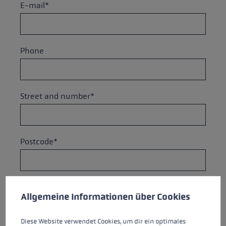
E-mail*
Phone
Street and number*
Postcode*
Cookie preferences
City*
This website uses cookies to give you the best possible experience. Some c
Allgemeine Informationen über Cookies
Diese Website verwendet Cookies, um dir ein optimales