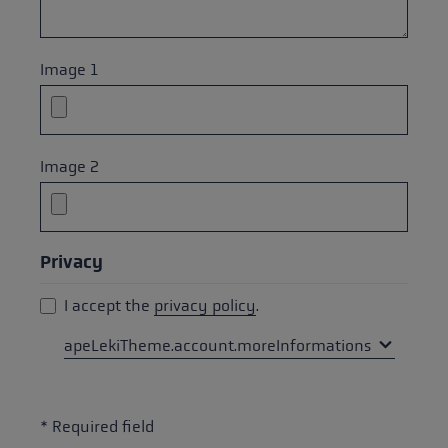
Image 1
Image 2
Privacy
I accept the
privacy policy
.
apeLekiTheme.account.moreInformations
* Required field