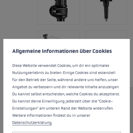
Préférences en matière de cookies
Ce site Web utilise des cookies pour garantir la meilleure ex
Allgemeine Informationen über Cookies
Diese Website verwendet Cookies, um dir ein optimales
Nutzungserlebnis zu bieten. Einige Cookies sind essenziell
für den Betrieb der Seite, während andere uns helfen, unser
Angebot zu verbessern und dir relevante Inhalte anzuzeigen.
Du kannst selbst entscheiden, welche Cookies du akzeptierst.
Vous pouvez compter à cent
Du kannst deine Einwilligung jederzeit über die "Cookie-
pour cent sur le Cross Trail Lite
Einstellungen" am unteren Rand der Website widerrufen.
TA ! Le robuste bâton trois brins
Weitere Informationen findest du in unserer
est équipé de la poignée Cross
Datenschutzerklärung
.
Shark. La vitesse du système