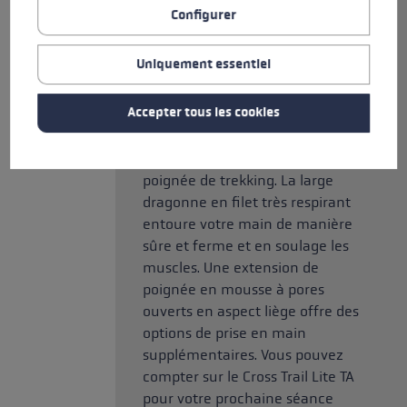
Shark est combinée au soutien
Configurer
d'une poignée de randonnée
avec surface d'appui
Uniquement essentiel
ergonomique. Ce système est
donc idéal pour les randonnées
Accepter tous les cookies
rapides et sportives et combine
les avantages d'une poignée de
trail running avec ceux d'une
poignée de trekking. La large
dragonne en filet très respirant
entoure votre main de manière
sûre et ferme et en soulage les
muscles. Une extension de
poignée en mousse à pores
ouverts en aspect liège offre des
options de prise en main
supplémentaires. Vous pouvez
compter sur le Cross Trail Lite TA
pour votre prochaine séance