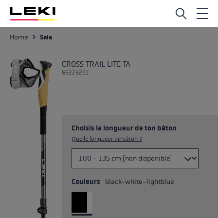
Passer au contenu principal
Home
Sale
CROSS TRAIL LITE TA
65226221
Choisis la longueur de ton bâton
Quelle longueur de bâton ?
Couleurs
black-white-lightblue