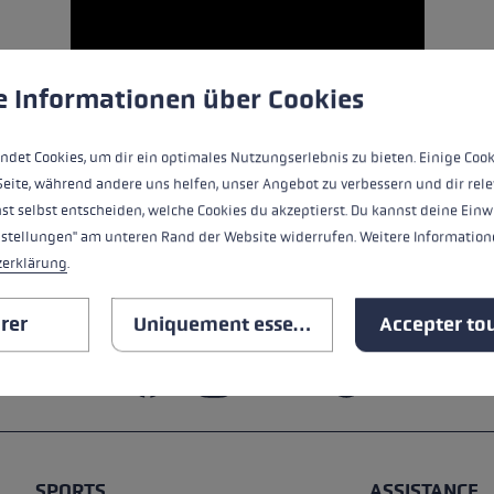
ébutants
tre taille de gants
ère de cookies
es cookies pour garantir la meilleure expérience possible.
Plus 
e Informationen über Cookies
plus →
ndet Cookies, um dir ein optimales Nutzungserlebnis zu bieten. Einige Cook
Seite, während andere uns helfen, unser Angebot zu verbessern und dir rele
st selbst entscheiden, welche Cookies du akzeptierst. Du kannst deine Einw
nstellungen" am unteren Rand der Website widerrufen. Weitere Informatione
zerklärung
.
rer
Uniquement essentiel
Accepter tou
SPORTS
ASSISTANCE