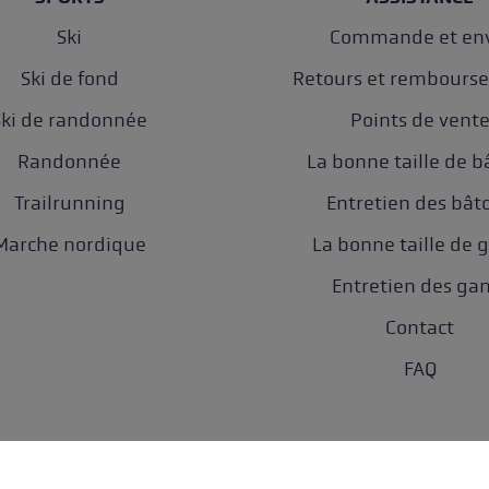
Ski
Commande et env
Ski de fond
Retours et rembours
Ski de randonnée
Points de vent
Randonnée
La bonne taille de b
Trailrunning
Entretien des bât
Marche nordique
La bonne taille de 
Entretien des ga
Contact
FAQ
nnées
AGB
Accessibilité
Paramètres des cookies
Newsletter