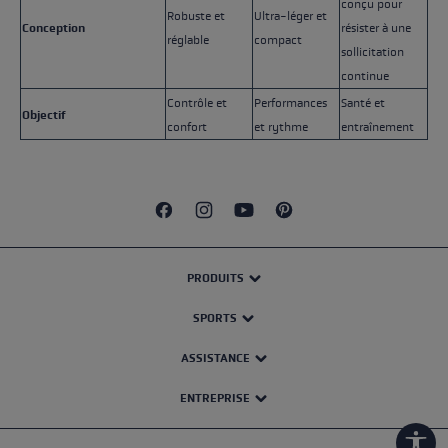
conçu pour
Robuste et
Ultra-léger et
Conception
résister à une
réglable
compact
sollicitation
continue
Contrôle et
Performances
Santé et
Objectif
confort
et rythme
entraînement
PRODUITS
SPORTS
ASSISTANCE
ENTREPRISE