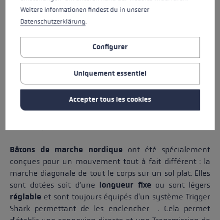
Weitere Informationen findest du in unserer
Datenschutzerklärung
.
Configurer
BÂTONS DE TRAIL RUNNING
Uniquement essentiel
Accepter tous les cookies
BATONS DE MARCHE NORDIQUE : POUR LA
TECHNIQUE ET LA SANTÉ
Bâtons de marche nordique
ont été spécialement
conçues pour un mouvement tout à fait différent : la
marche diagonale de tout le corps sur un sol plat. Elles
sont dotées soit d’une
longueur fixe
ou sont légers
réglable
et sont toujours équipés d'un système Trigger
Shark permettant de les enclencher . Cela permet