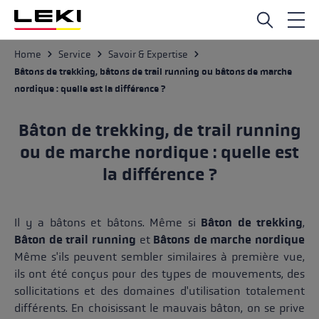
Passer au contenu principal
Service
Home
Savoir & Expertise
Bâtons de trekking, bâtons de trail running ou bâtons de marche
nordique : quelle est la différence ?
Bâton de trekking, de trail running
ou de marche nordique : quelle est
la différence ?
Il y a bâtons et bâtons. Même si
Bâton de trekking
,
Bâton de trail running
et
Bâtons de marche nordique
Même s'ils peuvent sembler similaires à première vue,
ils ont été conçus pour des types de mouvements, des
sollicitations et des domaines d'utilisation totalement
différents. En choisissant le mauvais bâton, on se prive