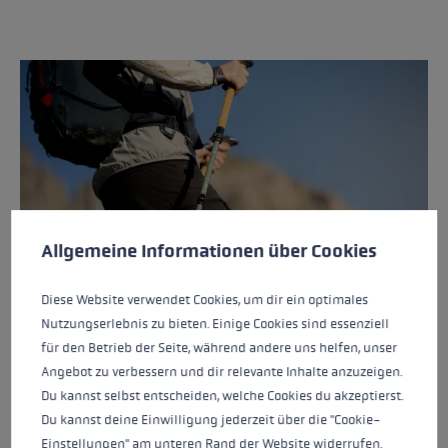
Préférences en matière de cookies
Ce site Web utilise des cookies pour garantir la meilleure ex
Allgemeine Informationen über Cookies
BÂTONS DE RANDONNÉE
Diese Website verwendet Cookies, um dir ein optimales
Nutzungserlebnis zu bieten. Einige Cookies sind essenziell
für den Betrieb der Seite, während andere uns helfen, unser
Angebot zu verbessern und dir relevante Inhalte anzuzeigen.
Du kannst selbst entscheiden, welche Cookies du akzeptierst.
Du kannst deine Einwilligung jederzeit über die "Cookie-
Einstellungen" am unteren Rand der Website widerrufen.