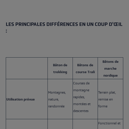
LES PRINCIPALES DIFFÉRENCES EN UN COUP D'ŒIL
:
Bâtons de
Bâton de
Bâtons de
marche
trekking
course Trali
nordique
Courses de
montagne
Montagnes,
Terrain plat,
rapides,
Utilisation prévue
nature,
remise en
montées et
randonnée
forme
descentes
Fonctionnel et