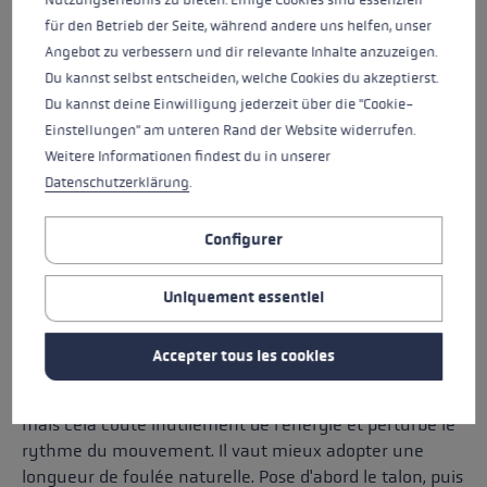
Nutzungserlebnis zu bieten. Einige Cookies sind essenziell
für den Betrieb der Seite, während andere uns helfen, unser
le bras droit et la jambe gauche avancent
Angebot zu verbessern und dir relevante Inhalte anzuzeigen.
ensemble
Du kannst selbst entscheiden, welche Cookies du akzeptierst.
Le bras gauche et la jambe droite avancent
Du kannst deine Einwilligung jederzeit über die "Cookie-
ensemble
Einstellungen" am unteren Rand der Website widerrufen.
les bras se balancent activement d'avant en arrière
Weitere Informationen findest du in unserer
les pas restent naturels et pas trop grands
Datenschutzerklärung
.
Il est important de ne pas marcher ni sauter. Le
Configurer
mouvement doit rester dynamique, mais détendu.
Uniquement essentiel
LA BONNE LONGUEUR DE FOLLE
Accepter tous les cookies
Une erreur courante lors de la
Marche nordique
C'est
une foulée trop longue. Cela donne certes un air sportif,
mais cela coûte inutilement de l'énergie et perturbe le
rythme du mouvement. Il vaut mieux adopter une
longueur de foulée naturelle. Pose d'abord le talon, puis