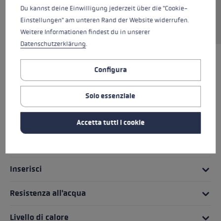
Du kannst deine Einwilligung jederzeit über die "Cookie-
l'aggancio e lo sgancio dal bastoncino per la
Einstellungen" am unteren Rand der Website widerrufen.
massima flessibilità.
Weitere Informationen findest du in unserer
Datenschutzerklärung
.
IN EVIDENZA
Configura
Sistema di impugnatura
Solo essenziale
Vestibilità
Accetta tutti i cookie
Dettagli
Inserisci
Resistenza all'acqua
Livello di calore