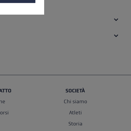
ATTO
SOCIETÀ
one
Chi siamo
orsi
Atleti
Storia