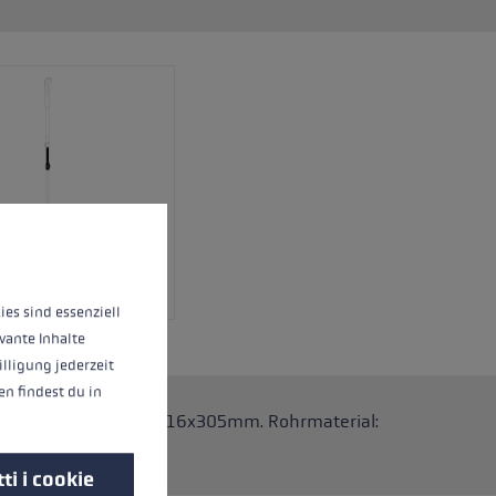
o
riori informazioni...
ies sind essenziell
vante Inhalte
illigung jederzeit
n findest du in
 Stöcke. Abmessungen: 16x305mm. Rohrmaterial:
ti i cookie