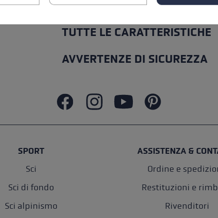
TUTTE LE CARATTERISTICHE
AVVERTENZE DI SICUREZZA
SPORT
ASSISTENZA & CONT
Sci
Ordine e spedizi
Sci di fondo
Restituzioni e rimb
Sci alpinismo
Rivenditori