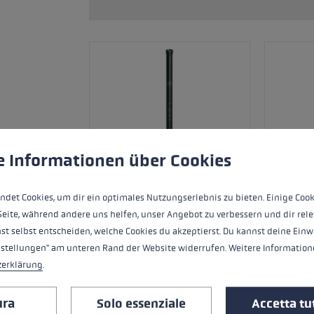
Accessori e pezzi di ricambi
king: la tecnica corretta per
nti
a taglia di guanti
più →
okie
zza i cookie per garantire la migliore esperienza possibile.
Ulte
e Informationen über Cookies
ndet Cookies, um dir ein optimales Nutzungserlebnis zu bieten. Einige Cook
Seite, während andere uns helfen, unser Angebot zu verbessern und dir rele
st selbst entscheiden, welche Cookies du akzeptierst. Du kannst deine Einw
nstellungen" am unteren Rand der Website widerrufen. Weitere Informatione
zerklärung
.
Ersatzsegment (Mittelteil) für LEKI FX
Aluminium.
ura
Solo essenziale
Accetta tut