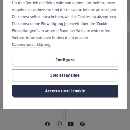
für den Betrieb der Seite, während andere uns helfen, unser
Angebot zu verbessern und dir relevante Inhalte anzuzeigen.
Du kannst selbst entscheiden, welche Cookies du akzeptierst.
Du kannst deine Einwilligung jederzeit über die "Cookie-
Einstellungen" am unteren Rand der Website widerrufen.
Weitere Informationen findest du in unserer
Ersatzsegment (Mittelteil) für LEKI FX Stöcke.
Datenschutzerklärung
.
Abmessungen: 14x250mm. Rohrmaterial:
Aluminium.
Configura
Solo essenziale
TUTTE LE CARATTERISTICHE
Accetta tutti i cookie
AVVERTENZE DI SICUREZZA