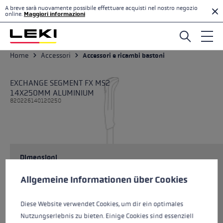
A breve sarà nuovamente possibile effettuare acquisti nel nostro negozio
Passa al contenuto principale
online.
Maggiori informazioni
Home
Accessori
Accessori e ricambi bastoni
EXCHANGE SEGMENT FX MS2
14X250MM ALUMINIUM
820226140120250
Dimensioni
Preferenze per i cookie
Questo sito Web utilizza i cookie per garantire la migliore es
Allgemeine Informationen über Cookies
Colori
naturalcarbon-black
Diese Website verwendet Cookies, um dir ein optimales
Nutzungserlebnis zu bieten. Einige Cookies sind essenziell