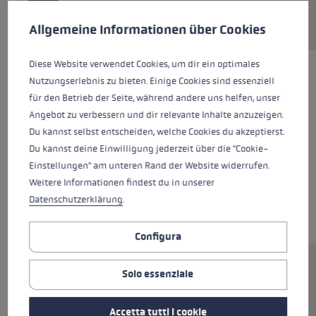
Preferenze per i cookie
Questo sito Web utilizza i cookie per garantire la migliore es
Allgemeine Informationen über Cookies
Diese Website verwendet Cookies, um dir ein optimales
Nutzungserlebnis zu bieten. Einige Cookies sind essenziell
für den Betrieb der Seite, während andere uns helfen, unser
Angebot zu verbessern und dir relevante Inhalte anzuzeigen.
Du kannst selbst entscheiden, welche Cookies du akzeptierst.
Du kannst deine Einwilligung jederzeit über die "Cookie-
Einstellungen" am unteren Rand der Website widerrufen.
Weitere Informationen findest du in unserer
Datenschutzerklärung
.
Configura
Ersatzsegment (Unterteil) für LEKI FX.One
Solo essenziale
Stöcke. Abmessungen: 12x260mm.
Rohrmaterial: Carbon. Inkl. vormontierter Flex
Accetta tutti i cookie