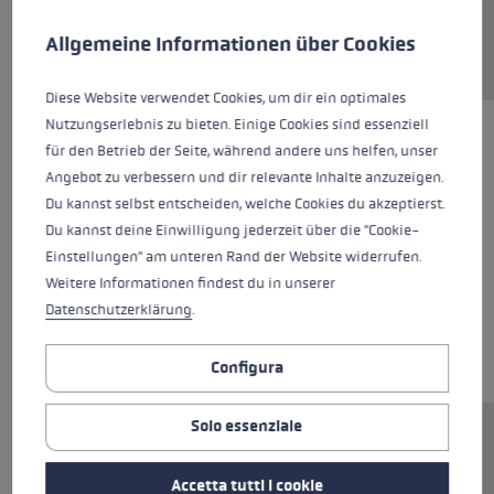
Preferenze per i cookie
Questo sito Web utilizza i cookie per garantire la migliore es
Allgemeine Informationen über Cookies
Diese Website verwendet Cookies, um dir ein optimales
Nutzungserlebnis zu bieten. Einige Cookies sind essenziell
für den Betrieb der Seite, während andere uns helfen, unser
Angebot zu verbessern und dir relevante Inhalte anzuzeigen.
Du kannst selbst entscheiden, welche Cookies du akzeptierst.
Du kannst deine Einwilligung jederzeit über die "Cookie-
Einstellungen" am unteren Rand der Website widerrufen.
Weitere Informationen findest du in unserer
Datenschutzerklärung
.
Configura
Solo essenziale
Ersatzsegment (Mittelteil) für LEKI FX.One
Stöcke. Abmessungen: 11,3x200mm.
Accetta tutti i cookie