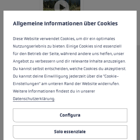
Preferenze per i cookie
Questo sito Web utilizza i cookie per garantire la migliore es
Allgemeine Informationen über Cookies
Diese Website verwendet Cookies, um dir ein optimales
Nutzungserlebnis zu bieten. Einige Cookies sind essenziell
für den Betrieb der Seite, während andere uns helfen, unser
Il Khumbu Lite AS è un
Angebot zu verbessern und dir relevante Inhalte anzuzeigen.
compagno fidato e un
Du kannst selbst entscheiden, welche Cookies du akzeptierst.
bastoncino da trekking per
Du kannst deine Einwilligung jederzeit über die "Cookie-
qualunque avventura in
Einstellungen" am unteren Rand der Website widerrufen.
montagna. È importante
Weitere Informationen findest du in unserer
allievare la tensione sui muscoli,
Datenschutzerklärung
.
sui tendini e sulle articolazioni
durante le escursioni più lunghe
Configura
e impegnative. A ciò provvede il
sistema di ammortizzazione
Solo essenziale
Antishock, integrato sopra la