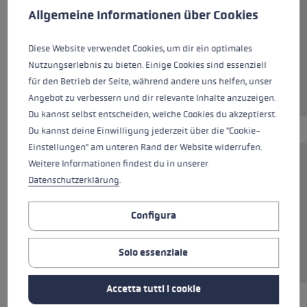
Allgemeine Informationen über Cookies
Colori
beige
Diese Website verwendet Cookies, um dir ein optimales
Nutzungserlebnis zu bieten. Einige Cookies sind essenziell
für den Betrieb der Seite, während andere uns helfen, unser
Angebot zu verbessern und dir relevante Inhalte anzuzeigen.
Du kannst selbst entscheiden, welche Cookies du akzeptierst.
Du kannst deine Einwilligung jederzeit über die "Cookie-
Einstellungen" am unteren Rand der Website widerrufen.
Weitere Informationen findest du in unserer
Questa T-shirt in 100% cotone è l’alleato
Datenschutzerklärung
.
perfetto per l’uso quotidiano. Il materiale
traspirante offre una piacevole sensazione di
Configura
morbidezza sulla pelle e garantisce un comfort
ottimale, sia indossata da sola che abbinata a
Solo essenziale
un maglione, una camicia o una giacca.
Accetta tutti i cookie