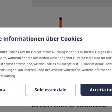
Accessori e pezzi di ricambi
king: la tecnica corretta per
nti
a taglia di guanti
okie
zza i cookie per garantire la migliore esperienza possibile.
Ulte
e Informationen über Cookies
più →
ndet Cookies, um dir ein optimales Nutzungserlebnis zu bieten. Einige Cook
Seite, während andere uns helfen, unser Angebot zu verbessern und dir rele
st selbst entscheiden, welche Cookies du akzeptierst. Du kannst deine Einw
nstellungen" am unteren Rand der Website widerrufen. Weitere Informatione
zerklärung
.
ura
Solo essenziale
Accetta tut
TUTTE LE CARATTERISTICHE
AVVERTENZE DI SICUREZZA