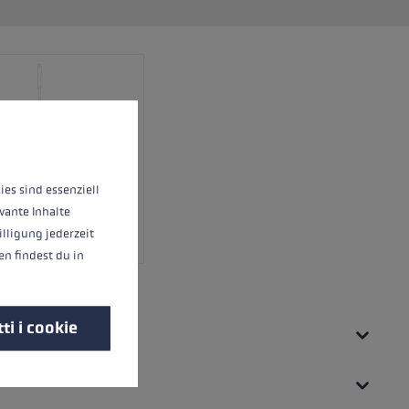
o
riori informazioni...
ies sind essenziell
vante Inhalte
illigung jederzeit
n findest du in
ti i cookie