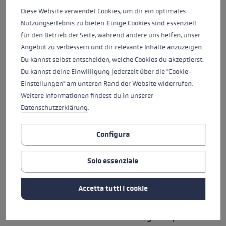
normale, ma viene eseguito in modo più attivo e
Diese Website verwendet Cookies, um dir ein optimales
consapevole.
Nutzungserlebnis zu bieten. Einige Cookies sind essenziell
für den Betrieb der Seite, während andere uns helfen, unser
La procedura è semplice:
Angebot zu verbessern und dir relevante Inhalte anzuzeigen.
Du kannst selbst entscheiden, welche Cookies du akzeptierst.
il braccio destro e la gamba sinistra si muovono
Du kannst deine Einwilligung jederzeit über die "Cookie-
insieme in avanti
Einstellungen" am unteren Rand der Website widerrufen.
Il braccio sinistro e la gamba destra si muovono
Weitere Informationen findest du in unserer
insieme in avanti
Datenschutzerklärung
.
le braccia oscillano attivamente in avanti e indietro
I passi devono essere naturali e non troppo ampi
Configura
È importante non marciare né saltare. Il movimento
Solo essenziale
dovrebbe rimanere dinamico, ma rilassato.
Accetta tutti i cookie
LA GIUSTA LUNGHEZZA DEL PASSO
Un errore comune nel
Nordic Walking
È un passo