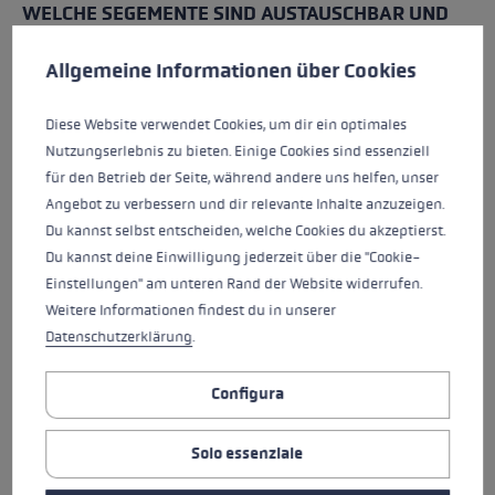
WELCHE SEGEMENTE SIND AUSTAUSCHBAR UND
Preferenze per i cookie
Questo sito Web utilizza i cookie per garantire la migliore es
WO KANN ICH SIE KAUFEN?
Allgemeine Informationen über Cookies
Die Lower Section und die Middle Section 3 können
direkt hier auf
leki.com
bestellt werden. Die Reperatur
Diese Website verwendet Cookies, um dir ein optimales
lässt sich schnell und einfach zu Hause durchführen.
Nutzungserlebnis zu bieten. Einige Cookies sind essenziell
Die anderen Segemente können profesionell vom
für den Betrieb der Seite, während andere uns helfen, unser
Händler oder unserem LEKI Service Team ersetzt
Angebot zu verbessern und dir relevante Inhalte anzuzeigen.
werden. Um dein passendes Ersatzteil zu finden nutze
Du kannst selbst entscheiden, welche Cookies du akzeptierst.
einfach unseren
Ersatzteilfinder
. Wir zeigen dir dann
Du kannst deine Einwilligung jederzeit über die "Cookie-
wie du deinen Stock selbst reparieren kannst oder wo
Einstellungen" am unteren Rand der Website widerrufen.
dir geholfen wird.
Weitere Informationen findest du in unserer
Datenschutzerklärung
.
Configura
Solo essenziale