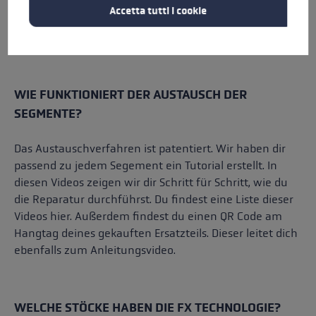
Accetta tutti i cookie
WIE FUNKTIONIERT DER AUSTAUSCH DER
SEGMENTE?
Das Austauschverfahren ist patentiert. Wir haben dir
passend zu jedem Segement ein Tutorial erstellt. In
diesen Videos zeigen wir dir Schritt für Schritt, wie du
die Reparatur durchführst. Du findest eine Liste dieser
Videos hier. Außerdem findest du einen QR Code am
Hangtag deines gekauften Ersatzteils. Dieser leitet dich
ebenfalls zum Anleitungsvideo.
WELCHE STÖCKE HABEN DIE FX TECHNOLOGIE?