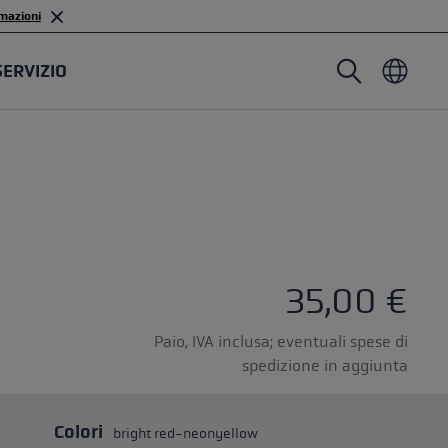
mazioni
SERVIZIO
Bastoni da nordic walking
Guanti da sci alpinismo
Copricapo
Trailrunning
Lunghezza fissa
Guanti impermeabili
Bastoni
Lunghezza regolabile
Moffole
Guanti
Gommini
Guanti leggeri
35,00 €
Paio, IVA inclusa; eventuali spese di
spedizione in aggiunta
stoncini
astoni
Colori
bright red-neonyellow