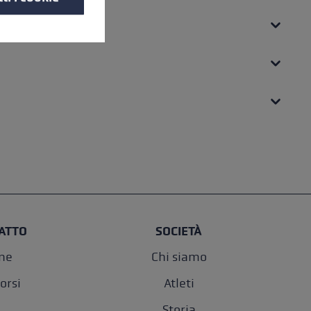
ATTO
SOCIETÀ
one
Chi siamo
orsi
Atleti
Storia