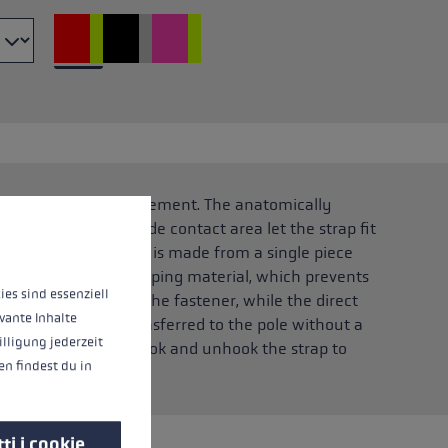
o
g and the return movement. The anatomically
riori informazioni...
r material with a wide contact area let the strap fit
e Frame Strap Shark is made from a single piece
 There is no overlapping material, which prevents
ies sind essenziell
djusted freely using the fastener, while the direct
vante Inhalte
the momentum is transferred to the pole without a
illigung jederzeit
2.0 device, you can hook and unhook the strap to
n findest du in
.
ti i cookie