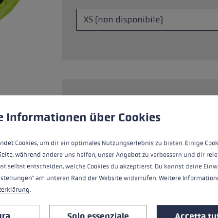
Accessori e pezzi di ricambi
king: la tecnica corretta per
nti
a taglia di guanti
più →
okie
The thumb strap supports your pushin
zza i cookie per garantire la migliore esperienza possibile.
Ulte
perfected style and breathable soft inne
e Informationen über Cookies
securely and smoothly in your hand. Th
and encompasses the hand 360 degrees.
ndet Cookies, um dir ein optimales Nutzungserlebnis zu bieten. Einige Cook
blisters and bruises. The width can be a
Seite, während andere uns helfen, unser Angebot zu verbessern und dir rele
contact with the grip ensures that all 
st selbst entscheiden, welche Cookies du akzeptierst. Du kannst deine Einw
loss of energy. With the Trigger Shark 
nstellungen" am unteren Rand der Website widerrufen. Weitere Informatione
and from the pole handle lightning fast
zerklärung
.
ura
Solo essenziale
Accetta tut