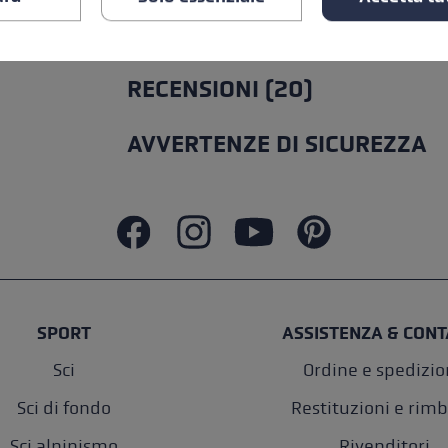
TUTTE LE CARATTERISTICHE
RECENSIONI (20)
AVVERTENZE DI SICUREZZA
SPORT
ASSISTENZA & CONT
Sci
Ordine e spedizi
Sci di fondo
Restituzioni e rimb
Sci alpinismo
Rivenditori