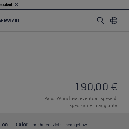
mazioni
SERVIZIO
Bastoni da nordic walking
Guanti da sci alpinismo
Copricapo
Trailrunning
Lunghezza fissa
Guanti impermeabili
Bastoni
Lunghezza regolabile
Moffole
Guanti
Gommini
Guanti leggeri
190,00 €
Paio, IVA inclusa; eventuali spese di
spedizione in aggiunta
stoncini
astoni
cino
Colori
bright red-violet-neonyellow