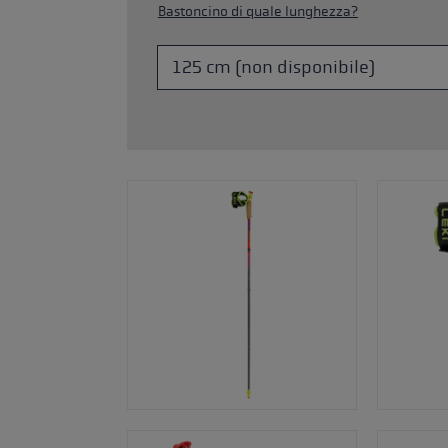
Bastoncino di quale lunghezza?
Accessori e pezzi di ricambi
king: la tecnica corretta per
nti
a taglia di guanti
più →