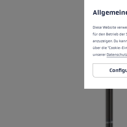
Preferenze per i co
Questo sito Web utili
Allgemein
Diese Website verwe
für den Betrieb der 
anzuzeigen. Du kann
über die "Cookie-Ei
unserer
Datenschut
Config