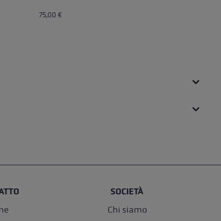
75,00 €
55
ATTO
SOCIETÀ
one
Chi siamo