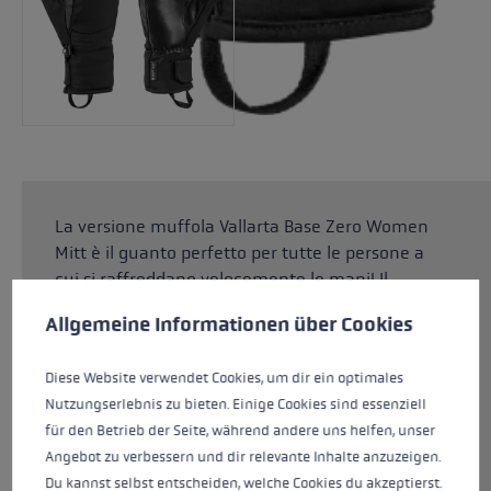
La versione muffola Vallarta Base Zero Women
Mitt è il guanto perfetto per tutte le persone a
cui si raffreddano velocemente le mani! Il
Preferenze per i cookie
Questo sito Web utilizza i cookie per garantire la migliore es
guanto è molto caldo grazie all'imbottitura in
Allgemeine Informationen über Cookies
PrimaLoft® Gold. La combinazione di pelle di
capra pregiata e softshell idrorepellente,
Diese Website verwendet Cookies, um dir ein optimales
nonché la pelle di pecora morbida e vellutata
Nutzungserlebnis zu bieten. Einige Cookies sind essenziell
sul palmo, assicurano una vestibilità
für den Betrieb der Seite, während andere uns helfen, unser
confortevole. La membrana in SOFT-TEX®
Angebot zu verbessern und dir relevante Inhalte anzuzeigen.
rende impermeabile il guanto, mentre la
Du kannst selbst entscheiden, welche Cookies du akzeptierst.
fodera in Silk Bemberg offre una particolare