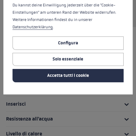
Du kannst deine Einwilligung jederzeit über die "Cookie-
morbidezza. I modelli Zero non sono dotati di
Einstellungen" am unteren Rand der Website widerrufen.
sistema Trigger integrato e sono molto versatili.
Weitere Informationen findest du in unserer
Datenschutzerklärung
.
IN EVIDENZA
Configura
Sistema di impugnatura
Solo essenziale
Vestibilità
Accetta tutti i cookie
Dettagli
Inserisci
Resistenza all'acqua
Livello di calore