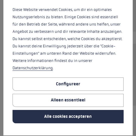
Diese Website verwendet Cookies, um dir ein optimales
Nutzungserlebnis zu bieten. Einige Cookies sind essenziell
momenteel niet beschikbaar
für den Betrieb der Seite, während andere uns helfen, unser
Angebot zu verbessern und dir relevante Inhalte anzuzeigen.
Du kannst selbst entscheiden, welche Cookies du akzeptierst.
Du kannst deine Einwilligung jederzeit über die "Cookie-
Einstellungen" am unteren Rand der Website widerrufen.
De hoodie van 85 % katoen combineert
Weitere Informationen findest du in unserer
comfort en stijl. Perfect voor ontspannen
Datenschutzerklärung
.
dagen en koele nachten. Het hoogwaardige
materiaal biedt een aangenaam draagcomfort,
Configureer
terwijl de klassieke snit en capuchon met
trekkoord een casual look creëren.
Alleen essentieel
Alle cookies accepteren
ALLE SPECIFICATIES