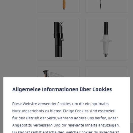
Cookie voorkeuren
Deze website maakt gebruik van cookies om de best mogelij
Allgemeine Informationen über Cookies
Diese Website verwendet Cookies, um dir ein optimales
Nutzungserlebnis zu bieten. Einige Cookies sind essenziell
für den Betrieb der Seite, während andere uns helfen, unser
Angebot zu verbessern und dir relevante Inhalte anzuzeigen.
Du kannst selbst entscheiden, welche Cookies du akzeptierst.