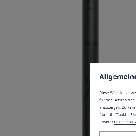
Extra warme handschoenen
Zoek je h
Meer info
Cookie voorkeuren
Deze website maakt 
Allgemein
Diese Website verwe
für den Betrieb der 
anzuzeigen. Du kann
über die "Cookie-Ei
unserer
Datenschut