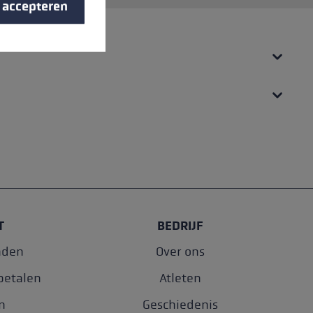
s accepteren
T
BEDRIJF
nden
Over ons
betalen
Atleten
n
Geschiedenis