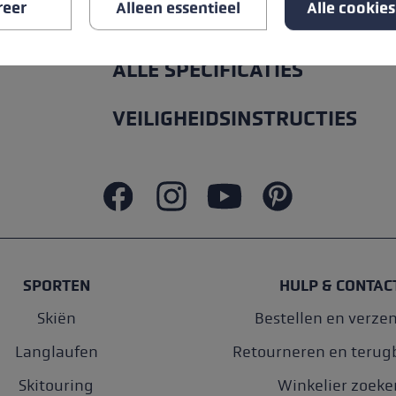
reer
Alleen essentieel
Alle cookie
ALLE SPECIFICATIES
VEILIGHEIDSINSTRUCTIES
SPORTEN
HULP & CONTAC
Skiën
Bestellen en verze
Langlaufen
Retourneren en terug
Skitouring
Winkelier zoeke