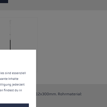
eren.
Meer informatie...
ies sind essenziell
vante Inhalte
illigung jederzeit
n findest du in
 Stöcke. Abmessungen: 12x300mm. Rohrmaterial: