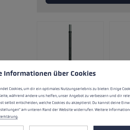
andschoenmaat
rmatie →
gebruik van cookies om de best mogelijke ervaring te garand
e Informationen über Cookies
ndet Cookies, um dir ein optimales Nutzungserlebnis zu bieten. Einige Cook
Seite, während andere uns helfen, unser Angebot zu verbessern und dir rele
st selbst entscheiden, welche Cookies du akzeptierst. Du kannst deine Einw
nstellungen" am unteren Rand der Website widerrufen. Weitere Informatione
Ersatzsegment (Mittelteil) für LEKI FX
zerklärung
.
Carbon.