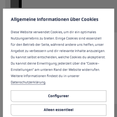
Cookie voorkeuren
Deze website maakt gebruik van cookies om de best mogelij
Service aanvragen
Allgemeine Informationen über Cookies
Diese Website verwendet Cookies, um dir ein optimales
Nutzungserlebnis zu bieten. Einige Cookies sind essenziell
für den Betrieb der Seite, während andere uns helfen, unser
Angebot zu verbessern und dir relevante Inhalte anzuzeigen.
Du kannst selbst entscheiden, welche Cookies du akzeptierst.
Du kannst deine Einwilligung jederzeit über die "Cookie-
Einstellungen" am unteren Rand der Website widerrufen.
Weitere Informationen findest du in unserer
Datenschutzerklärung
.
Configureer
Alleen essentieel
Ersatzsegment (Mittelteil) für LEKI FX.One