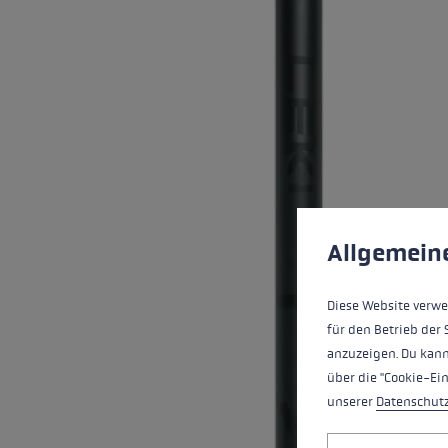
Extra warme handschoenen
Zoek je h
Meer info
Cookie voorkeuren
Deze website maakt 
Allgemein
Diese Website verwe
für den Betrieb der 
anzuzeigen. Du kann
über die "Cookie-Ei
unserer
Datenschut