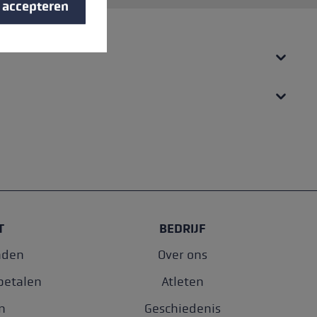
s accepteren
T
BEDRIJF
nden
Over ons
betalen
Atleten
n
Geschiedenis