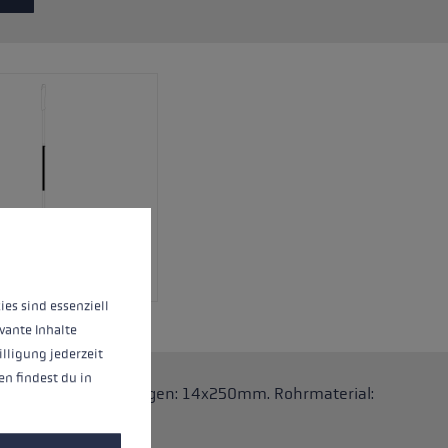
eren.
Meer informatie...
ies sind essenziell
vante Inhalte
illigung jederzeit
n findest du in
.One Stöcke. Abmessungen: 14x250mm. Rohrmaterial: