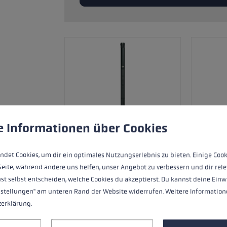
andschoenmaat
rmatie →
gebruik van cookies om de best mogelijke ervaring te garand
e Informationen über Cookies
ndet Cookies, um dir ein optimales Nutzungserlebnis zu bieten. Einige Cook
Seite, während andere uns helfen, unser Angebot zu verbessern und dir rele
st selbst entscheiden, welche Cookies du akzeptierst. Du kannst deine Einw
nstellungen" am unteren Rand der Website widerrufen. Weitere Informatione
Ersatzsegment (Mittelteil) für LEKI FX
zerklärung
.
Carbon.