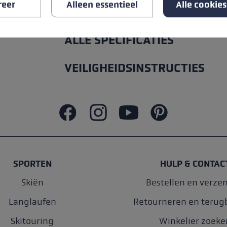
reer
Alleen essentieel
Alle cookie
ALLE SPECIFICATIES
VEILIGHEIDSINSTRUCTIES
SPORTEN
HULP & CONTAC
Skiën
Bestellen en verze
Langlaufen
Retourneren en terug
Skitouring
Winkelier zoeke