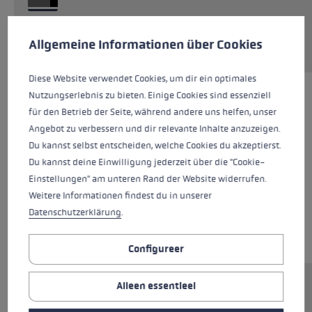
Cookie voorkeuren
Deze website maakt gebruik van cookies om de best mogelij
Service aanvragen
Allgemeine Informationen über Cookies
Diese Website verwendet Cookies, um dir ein optimales
Nutzungserlebnis zu bieten. Einige Cookies sind essenziell
für den Betrieb der Seite, während andere uns helfen, unser
Angebot zu verbessern und dir relevante Inhalte anzuzeigen.
Du kannst selbst entscheiden, welche Cookies du akzeptierst.
Du kannst deine Einwilligung jederzeit über die "Cookie-
Einstellungen" am unteren Rand der Website widerrufen.
Weitere Informationen findest du in unserer
Datenschutzerklärung
.
Configureer
Alleen essentieel
Ersatzsegment (Mittelteil) für LEKI FX.One
Stöcke. Abmessungen: 12x290mm.