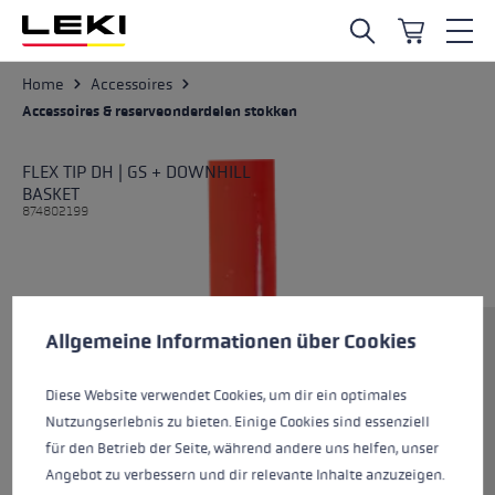
Ga naar de hoofdinhoud
Home
Accessoires
Accessoires & reserveonderdelen stokken
FLEX TIP DH | GS + DOWNHILL
BASKET
874802199
Cookie voorkeuren
Deze website maakt gebruik van cookies om de best mogelij
Grootte
Allgemeine Informationen über Cookies
Diese Website verwendet Cookies, um dir ein optimales
Nutzungserlebnis zu bieten. Einige Cookies sind essenziell
Kleur
black-neonyellow
für den Betrieb der Seite, während andere uns helfen, unser
Angebot zu verbessern und dir relevante Inhalte anzuzeigen.