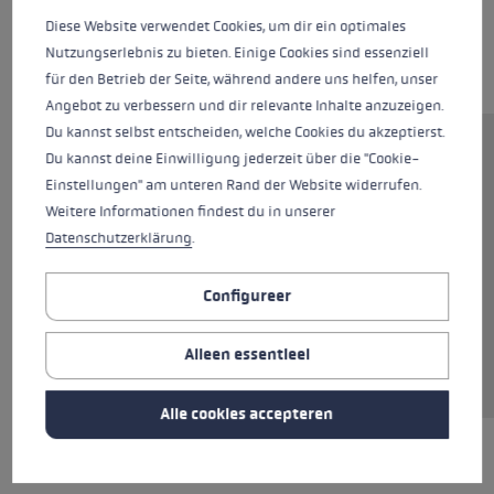
Diese Website verwendet Cookies, um dir ein optimales
Nutzungserlebnis zu bieten. Einige Cookies sind essenziell
für den Betrieb der Seite, während andere uns helfen, unser
Angebot zu verbessern und dir relevante Inhalte anzuzeigen.
Du kannst selbst entscheiden, welche Cookies du akzeptierst.
De lichtgewicht aluminium
Du kannst deine Einwilligung jederzeit über die "Cookie-
driedelige stok is voorzien van de
Einstellungen" am unteren Rand der Website widerrufen.
ergonomisch gevormde EVOCON
Weitere Informationen findest du in unserer
grip, die een afgerond steunvlak
Datenschutzerklärung
.
biedt voor comfortabel afdalen.
Dankzij het eenvoudige
Configureer
verstelsysteem kan de Legacy
Lite snel op de juiste lengte
Alleen essentieel
worden ingesteld.
Alle cookies accepteren
HIGHLIGHTS