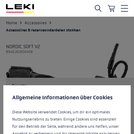
Ga naar de hoofdinhoud
Home
Accessoires
Accessoires & reserveonderdelen stokken
NORDIC SOFT V2
8342161600409
Grootte
Cookie voorkeuren
Deze website maakt gebruik van cookies om de best mogelij
Allgemeine Informationen über Cookies
Diese Website verwendet Cookies, um dir ein optimales
Kleur
dark anthracite-black
Nutzungserlebnis zu bieten. Einige Cookies sind essenziell
für den Betrieb der Seite, während andere uns helfen, unser
Angebot zu verbessern und dir relevante Inhalte anzuzeigen.