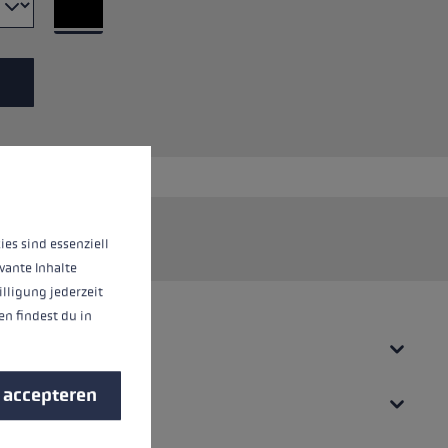
eren.
Meer informatie...
 stokken.
ies sind essenziell
vante Inhalte
illigung jederzeit
n findest du in
s accepteren