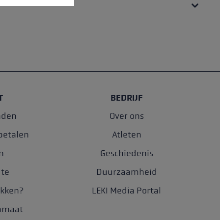
T
BEDRIJF
nden
Over ons
betalen
Atleten
n
Geschiedenis
gte
Duurzaamheid
okken?
LEKI Media Portal
enmaat