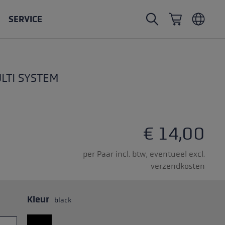
SERVICE
Nordic Walking stokken
Ski Touring handschoenen
Hoofddeksels
Trailrunning
LTI SYSTEM
Vaste lengte
Waterdichte toerhandschoenen
Stokken
Vario
Wanten
Handschoenen
Gummidemper
Lichte handschoenen
€ 14,00
per Paar incl. btw, eventueel excl.
verzendkosten
kken
Kleur
black
delen