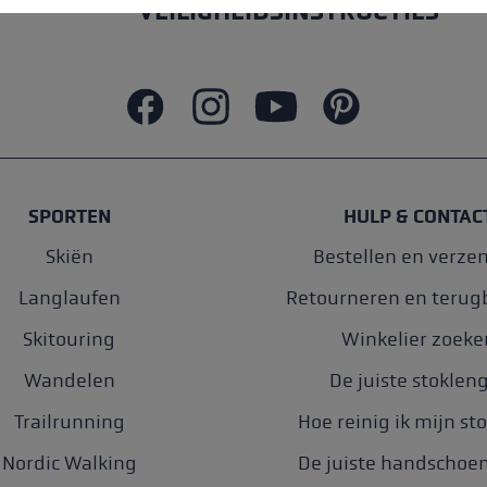
VEILIGHEIDSINSTRUCTIES
SPORTEN
HULP & CONTAC
Skiën
Bestellen en verze
Langlaufen
Retourneren en terug
Skitouring
Winkelier zoeke
Wandelen
De juiste stoklen
Trailrunning
Hoe reinig ik mijn st
Nordic Walking
De juiste handscho