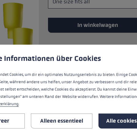
andschoenmaat
rmatie →
In winkelwagen
gebruik van cookies om de best mogelijke ervaring te garand
e Informationen über Cookies
Wisselbare pad voor LEKI Nordic Walking
ndet Cookies, um dir ein optimales Nutzungserlebnis zu bieten. Einige Cook
Seite, während andere uns helfen, unser Angebot zu verbessern und dir rele
st selbst entscheiden, welche Cookies du akzeptierst. Du kannst deine Einw
nstellungen" am unteren Rand der Website widerrufen. Weitere Informatione
zerklärung
.
ALLE SPECIFICATIES
reer
Alleen essentieel
Alle cookie
REVIEWS (1)