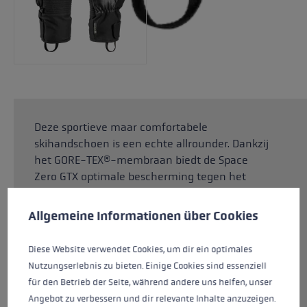
Deze sportieve maar comfortabele
skihandschoen is een echte allrounder. Dankzij
het GORE-TEX®-membraan biedt de Space
Zero GTX optimale bescherming tegen het
Cookie voorkeuren
weer. Het bovenmateriaal van softshell geeft je
Deze website maakt gebruik van cookies om de best mogelij
veel bewegingsvrijheid en laat de handen
Allgemeine Informationen über Cookies
ademen. De Dexfil Soft-isolatie houdt je
handen altijd warm en is tegelijk ademend. De
Diese Website verwendet Cookies, um dir ein optimales
Micro Bemberg-voering zorgt voor een
Nutzungserlebnis zu bieten. Einige Cookies sind essenziell
bijzonder comfortabel, droog gevoel. Dankzij
für den Betrieb der Seite, während andere uns helfen, unser
het robuuste G Grip-materiaal op de palm heb
Angebot zu verbessern und dir relevante Inhalte anzuzeigen.