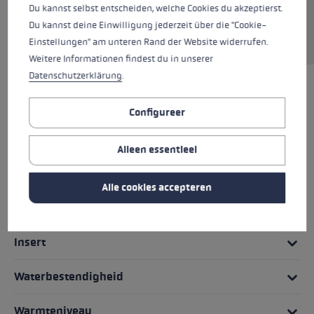
je altijd een goede grip op de stok. De Zero-
Du kannst selbst entscheiden, welche Cookies du akzeptierst.
modellen hebben geen geïntegreerd Trigger-
Du kannst deine Einwilligung jederzeit über die "Cookie-
systeem en zijn zeer veelzijdig.
Einstellungen" am unteren Rand der Website widerrufen.
Weitere Informationen findest du in unserer
Datenschutzerklärung
.
HIGHLIGHTS
Configureer
Grip - lus/handschoen systeem
Alleen essentieel
Pasvorm
Alle cookies accepteren
Handschoen details
Insert
Waterbestendigheid
Warmteniveau