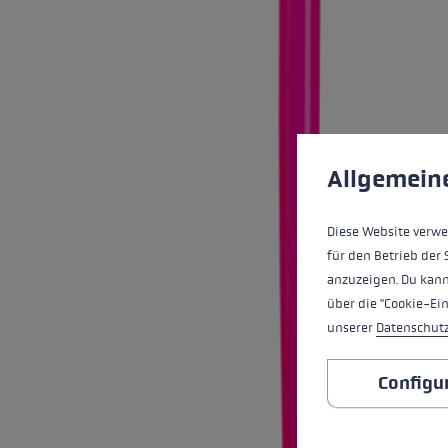
Extra warme handschoenen
Zoek je h
Meer info
Cookie voorkeuren
Deze website maakt 
Allgemein
Diese Website verwe
für den Betrieb der 
anzuzeigen. Du kann
über die "Cookie-Ei
unserer
Datenschut
Configu