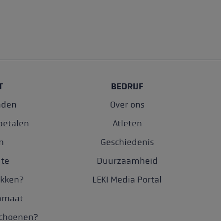
T
BEDRIJF
nden
Over ons
betalen
Atleten
n
Geschiedenis
gte
Duurzaamheid
okken?
LEKI Media Portal
enmaat
schoenen?