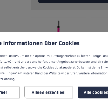
andschoenmaat
rmatie →
gebruik van cookies om de best mogelijke ervaring te garand
e Informationen über Cookies
ndet Cookies, um dir ein optimales Nutzungserlebnis zu bieten. Einige Cook
Seite, während andere uns helfen, unser Angebot zu verbessern und dir rele
st selbst entscheiden, welche Cookies du akzeptierst. Du kannst deine Einw
nstellungen" am unteren Rand der Website widerrufen. Weitere Informatione
zerklärung
.
ALLE SPECIFICATIES
reer
Alleen essentieel
Alle cookie
VEILIGHEIDSINSTRUCTIES