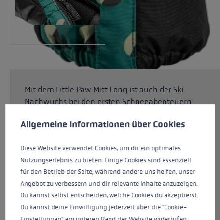
Mit dem Little Paw Mitt Long ist auch der Ski
Nachwuchs bei den ersten Schneeabenteuern
Cookie-Voreinstellungen
Diese Website verwendet Cookies, um eine bestmögliche Er
bestens ausgestattet. Die extralange
Allgemeine Informationen über Cookies
Manschette sorgt dafür, dass der Schnee
zuverlässig draußen bleibt. Auch sonst hat der
Fäustling so einiges für den Ski Nachwuchs zu
Diese Website verwendet Cookies, um dir ein optimales
bieten. Eine Fiberloft Wattierung in
Nutzungserlebnis zu bieten. Einige Cookies sind essenziell
Kombination mit SOFT-TEX® Membrane sorgen
für den Betrieb der Seite, während andere uns helfen, unser
für warme, trockene Hände, während die G Grip
Angebot zu verbessern und dir relevante Inhalte anzuzeigen.
Handfläche dafür sorgt, dass der Stock sicher in
Du kannst selbst entscheiden, welche Cookies du akzeptierst.
der Hand liegt. Das Innenfutter aus Micro
Du kannst deine Einwilligung jederzeit über die "Cookie-
Bemberg sorgt für ein trockenes Tragegefühl.
Einstellungen" am unteren Rand der Website widerrufen.