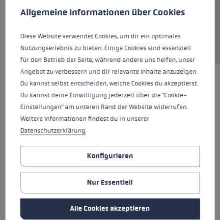
bewegungsfreundlichem Stretch Fleece. Der
Allgemeine Informationen über Cookies
Handschuh ist mit der smarten mf Touch
Technologie ausgestattet, was das Bedienen
Diese Website verwendet Cookies, um dir ein optimales
eines Smartphones easy ermöglicht.
Nutzungserlebnis zu bieten. Einige Cookies sind essenziell
für den Betrieb der Seite, während andere uns helfen, unser
Angebot zu verbessern und dir relevante Inhalte anzuzeigen.
Du kannst selbst entscheiden, welche Cookies du akzeptierst.
HIGHLIGHTS
Du kannst deine Einwilligung jederzeit über die "Cookie-
Einstellungen" am unteren Rand der Website widerrufen.
Griff - Schlaufe/Handschuh System
Weitere Informationen findest du in unserer
Datenschutzerklärung
.
Passform
Konfigurieren
Handschuhdetails
Nur Essentiell
Wärmelevel
Alle Cookies akzeptieren