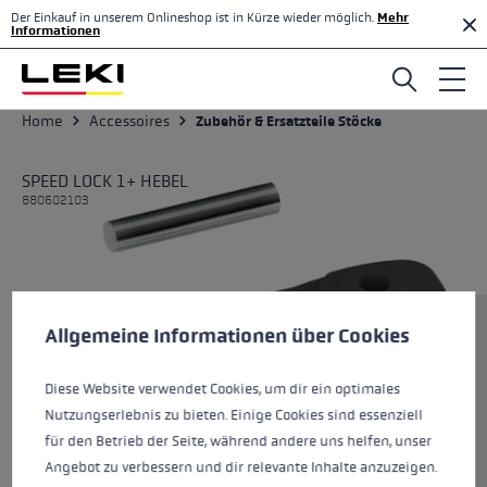
Der Einkauf in unserem Onlineshop ist in Kürze wieder möglich.
Mehr
Zum Hauptinhalt springen
Informationen
Home
Accessoires
Zubehör & Ersatzteile Stöcke
SPEED LOCK 1+ HEBEL
880602103
Cookie-Voreinstellungen
Diese Website verwendet Cookies, um eine bestmögliche Er
Größe
Allgemeine Informationen über Cookies
Diese Website verwendet Cookies, um dir ein optimales
Nutzungserlebnis zu bieten. Einige Cookies sind essenziell
Farben
black
für den Betrieb der Seite, während andere uns helfen, unser
Angebot zu verbessern und dir relevante Inhalte anzuzeigen.